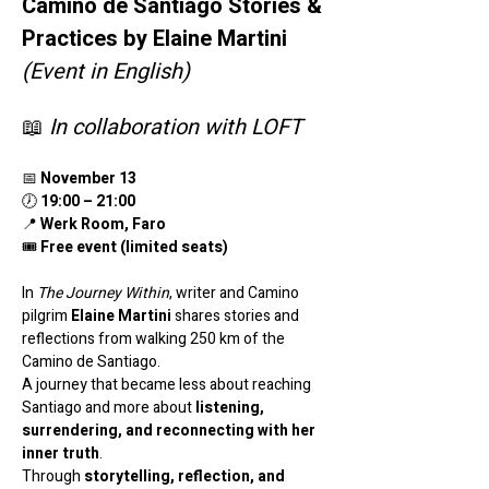
Camino de Santiago Stories & 
Practices by Elaine Martini 
(Event in English)
📖 
In collaboration with LOFT
📅 
November 13
🕖 
19:00 – 21:00 
📍 
Werk Room, Faro
🎟️ 
Free event (limited seats)
In 
The Journey Within
, writer and Camino 
pilgrim 
Elaine Martini
 shares stories and 
reflections from walking 250 km of the 
Camino de Santiago. 
A journey that became less about reaching 
Santiago and more about 
listening, 
surrendering, and reconnecting with her 
inner truth
.
Through 
storytelling, reflection, and 