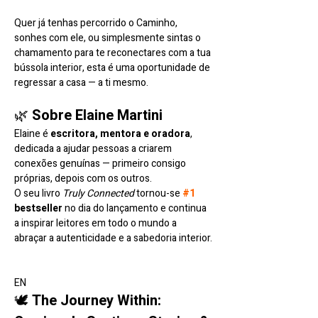
Quer já tenhas percorrido o Caminho, 
sonhes com ele, ou simplesmente sintas o 
chamamento para te reconectares com a tua 
bússola interior, esta é uma oportunidade de 
regressar a casa — a ti mesmo.
🌿 
Sobre Elaine Martini
Elaine é 
escritora, mentora e oradora
, 
dedicada a ajudar pessoas a criarem 
conexões genuínas — primeiro consigo 
próprias, depois com os outros. 
O seu livro 
Truly Connected
 tornou-se 
#1
bestseller
 no dia do lançamento e continua 
a inspirar leitores em todo o mundo a 
abraçar a autenticidade e a sabedoria interior.
EN
🕊️ 
The Journey Within: 