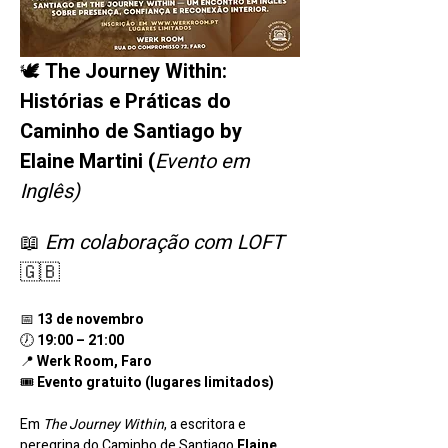
🕊️ 
The Journey Within: 
Histórias e Práticas do 
Caminho de Santiago by 
Elaine Martini (
Evento em 
Inglês)
📖 
Em colaboração com LOFT
🇬🇧 
📅 
13 de novembro
🕖 
19:00 – 21:00
📍 
Werk Room, Faro
🎟️ 
Evento gratuito (lugares limitados)
Em 
The Journey Within
, a escritora e 
peregrina do Caminho de Santiago 
Elaine 