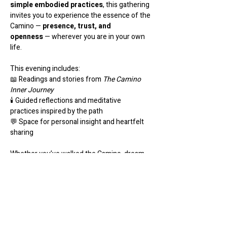
simple embodied practices
, this gathering 
invites you to experience the essence of the 
Camino — 
presence, trust, and 
openness
 — wherever you are in your own 
life.
This evening includes:
📖 Readings and stories from 
The Camino 
Inner Journey
🕯️ Guided reflections and meditative 
practices inspired by the path
💬 Space for personal insight and heartfelt 
sharing
Whether you’ve walked the Camino, dream 
of it, or simply feel called to reconnect with 
your 
inner compass
, this evening offers a 
quiet space to come home to yourself.
🌿 
About Elaine Martini
Elaine is a 
writer, mentor, and 