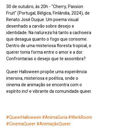
30 de outubro, às 20h - "Cherry, Passion 
Fruit" (Portugal, Bélgica, Finlândia, 2024), de 
Renato José Duque. Um poema visual 
desenhado a carvão sobre desejo e 
identidade. Na natureza há tanto a cachoeira 
que desagua quanto o fogo que consome. 
Dentro de uma misteriosa floresta tropical, o 
querer toma forma entre o amor e a dor. 
Confrontarias o desejo que te assombra?
Queer Halloween propõe uma experiência 
imersiva, misteriosa e poética, onde o 
cinema de animação se encontra com o 
espírito inc! e vibrante da comunidade queer.
#QueerHalloween
#AnimaGoria
#WerkRoom
#CinemaQueer
#AnimaçãoQueer
#CurtaMetragem
#CinemaAlternativo
#Diversidade
#Criatividade
#Identidade