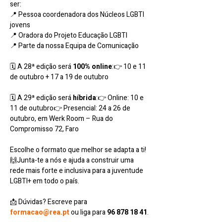
ser:
📍 Pessoa coordenadora dos Núcleos LGBTI 
jovens
📍 Oradora do Projeto Educação LGBTI
📍 Parte da nossa Equipa de Comunicação
🗓 A 28ª edição será 
100% online
:👉 10 e 11 
de outubro + 17 a 19 de outubro
🗓 A 29ª edição será 
híbrida
:👉 Online: 10 e 
11 de outubro👉 Presencial: 24 a 26 de 
outubro, em Werk Room – Rua do 
Compromisso 72, Faro
Escolhe o formato que melhor se adapta a ti! 
🙌Junta-te a nós e ajuda a construir uma 
rede mais forte e inclusiva para a juventude 
LGBTI+ em todo o país.
📩 Dúvidas? Escreve para 
formacao@rea.pt
 ou liga para 
96 878 18 41
.