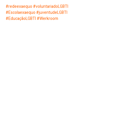
#redeexaequo
#voluntariadoLGBTI
#Escolaexaequo
#juventudeLGBTI
#EducaçãoLGBTI
#Werkroom
Share this event
Werk Room
werkroomfaro@gmail.com