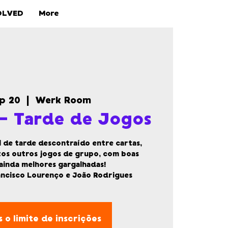
OLVED
More
ep 20
  |  
Werk Room
- Tarde de Jogos
 de tarde descontraído entre cartas,
tos outros jogos de grupo, com boas
ainda melhores gargalhadas!
ancisco Lourenço e João Rodrigues
 o limite de inscrições