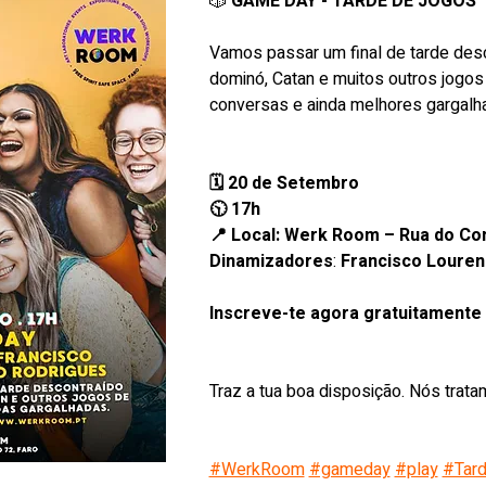
🎲 
GAME DAY - TARDE DE JOGOS
Vamos passar um final de tarde desco
dominó, Catan e muitos outros jogos
conversas e ainda melhores gargalh
🗓 20 de Setembro
🕥 17h
📍 Local: Werk Room – Rua do Co
Dinamizadores
: 
Francisco Louren
Inscreve-te agora gratuitamente
Traz a tua boa disposição. Nós trata
#WerkRoom
#gameday
#play
#Tar