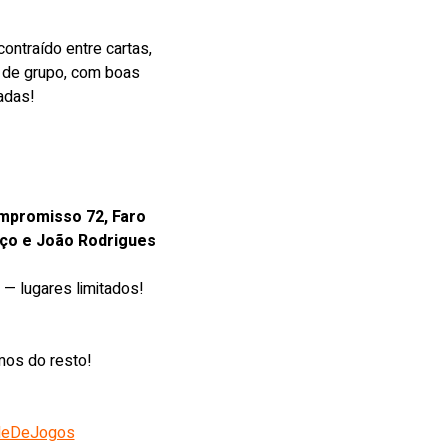
ntraído entre cartas, 
 de grupo, com boas 
adas!
mpromisso 72, Faro
ço e João Rodrigues
  — lugares limitados!
mos do resto!
deDeJogos