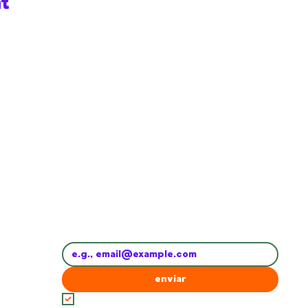
nt
Subscribe to the newsletter and stay up 
to date
Email
*
enviar
I agree to the 
Terms and Conditions
*