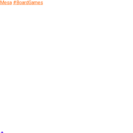
eMesa
#BoardGames