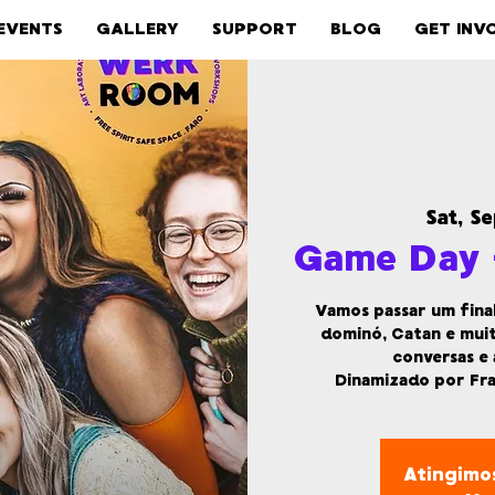
EVENTS
GALLERY
SUPPORT
BLOG
GET INV
Sat, S
Game Day 
Vamos passar um final
dominó, Catan e mui
conversas e 
Dinamizado por Fr
Atingimos