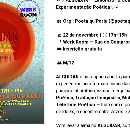
🌀✨ 
ALGUIDAR — Laboratório Comu
Experimentação Poética
 ✨🌀
 📖 
Org.: Poeta qu’Pariu (@poetaq
 📅 
22 de novembro
 | 🕔 
17h–19h
 📍 
Werk Room — Rua do Comprom
 🎟 
Inscrição gratuita 
 👥 
M/12
ALGUIDAR
 é um espaço aberto para p
experiências num formato comunitário
primeiro laboratório, vamos mergulh
Poética
, 
Tradução Imaginária
, 
Mul
Telefone Poético
 — tudo com o pr
de ideias, o encontro entre vozes e a 
Vem lavar a alma no 
ALGUIDAR
, sol