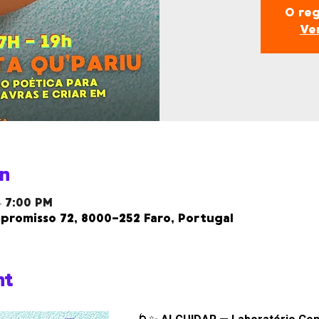
O reg
Ve
n
– 7:00 PM
romisso 72, 8000-252 Faro, Portugal
nt