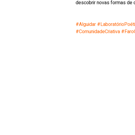
descobrir novas formas de 
#Alguidar
#LaboratórioPoét
#ComunidadeCriativa
#FaroC