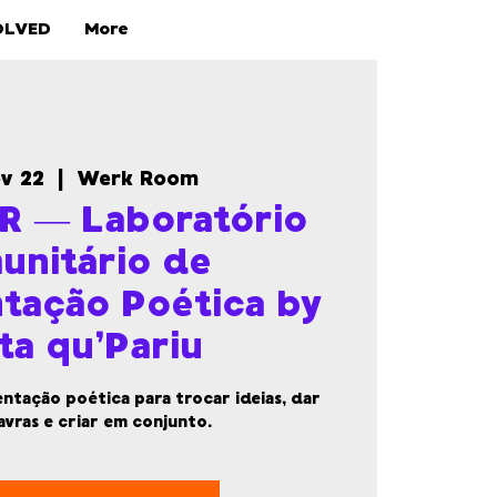
OLVED
More
ov 22
  |  
Werk Room
 — Laboratório
unitário de
tação Poética by
ta qu’Pariu
tação poética para trocar ideias, dar
avras e criar em conjunto.