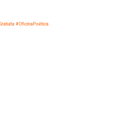
ratuita
#OficinaPoética