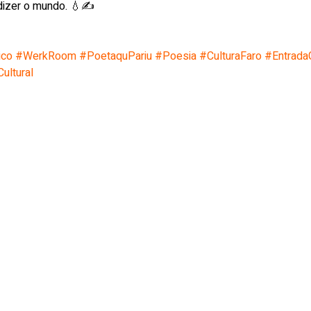
dizer o mundo. 💧✍️
ico
#WerkRoom
#PoetaquPariu
#Poesia
#CulturaFaro
#EntradaG
ultural