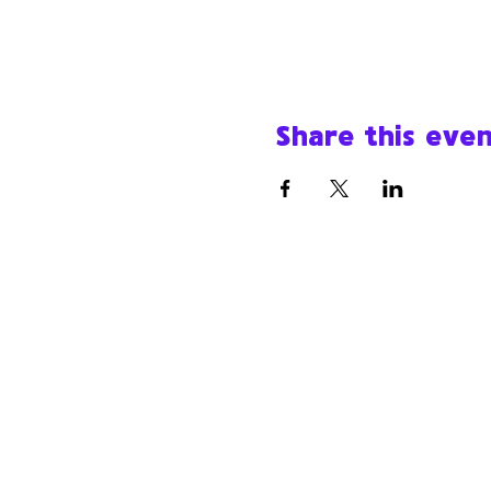
Share this eve
Werk Room
werkroomfaro@gmail.com