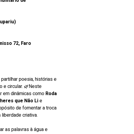
nitário de 
upariu)
isso 72, Faro
artilhar poesia, histórias e 
 e circular. 🌿Neste 
ar em dinâmicas como 
Roda 
heres que Não Li
 e 
opósito de fomentar a troca 
liberdade criativa.
tar as palavras à água e 