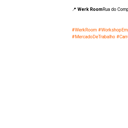
📍 
Werk Room
Rua do Comp
#WerkRoom
#WorkshopEmp
#MercadoDeTrabalho
#Carr