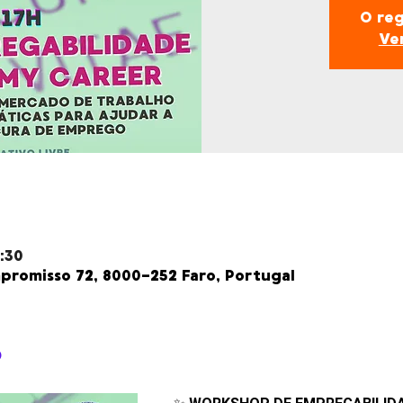
O reg
Ve
:30
romisso 72, 8000-252 Faro, Portugal
o