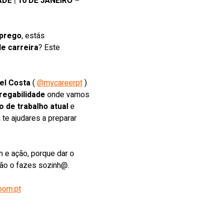
 | 10 DE JANEIRO – 
mprego
, estás 
de carreira
? Este 
el Costa
 ( 
@mycareerpt
 ) 
egabilidade
 onde vamos 
 de trabalho atual
 e 
 te ajudares a preparar 
 e ação, porque dar o 
não o fazes sozinh@.
om.pt