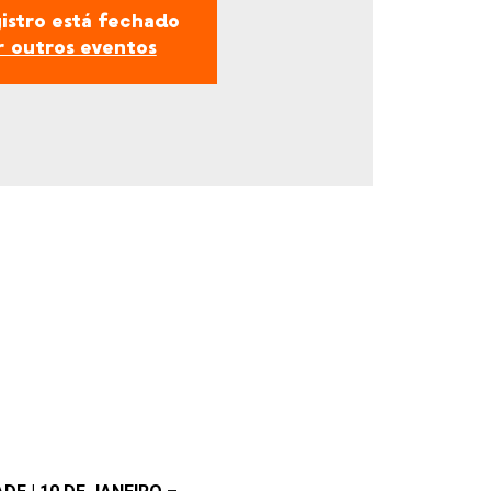
istro está fechado
r outros eventos