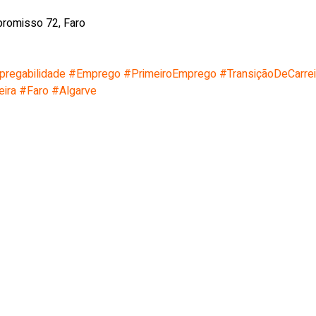
romisso 72, Faro
regabilidade
#Emprego
#PrimeiroEmprego
#TransiçãoDeCarrei
eira
#Faro
#Algarve