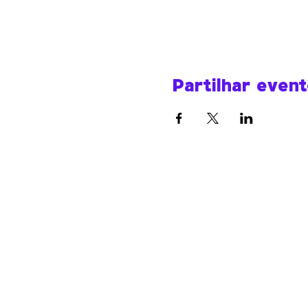
Partilhar even
Werk Room
werkroomfaro@gmail.com