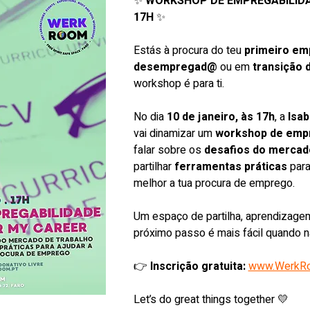
✨ 
WORKSHOP DE EMPREGABILIDADE
17H
 ✨
Estás à procura do teu 
primeiro e
desempregad@
 ou em 
transição 
workshop é para ti.
No dia 
10 de janeiro, às 17h
, a 
Isab
vai dinamizar um 
workshop de empr
falar sobre os 
desafios do mercado
partilhar 
ferramentas práticas
 para
melhor a tua procura de emprego.
Um espaço de partilha, aprendizagem
próximo passo é mais fácil quando 
👉 
Inscrição gratuita:
www.WerkRo
Let’s do great things together 💛