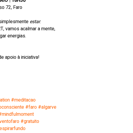
IO | 18H30
o 72, Faro
 simplesmente 
estar
.
T, vamos acalmar a mente, 
gar energias.
e apoio à iniciativa! 
ation
#meditacao
oconsciente
#faro
#algarve
#mindfulmoment
ventofaro
#gratuito
espirarfundo