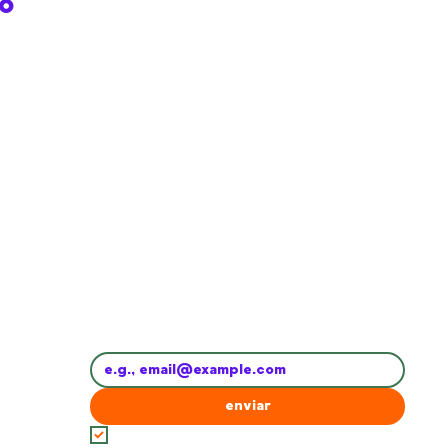
to
Subscreve a newsletter e fica a par de 
tudo
Email
*
enviar
concordo com os 
Termos e Condições
*