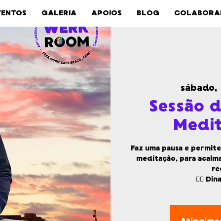
VENTOS
GALERIA
APOIOS
BLOG
COLABORA
sábado,
Sessão 
Medit
Faz uma pausa e permite
meditação, para acalm
re
🧘‍♂️ D