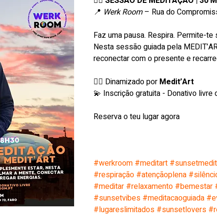
🧘‍♀️ 
SESSÃO DE MEDITAÇÃO | 30 MA
📍 
Werk Room
 – Rua do Compromiss
Faz uma pausa. Respira. Permite-te
Nesta sessão guiada pela MEDIT’AR
reconectar com o presente e recarre
🧘‍♂️ Dinamizado por 
Medit’Art
💫 Inscrição gratuita - Donativo livre d
Reserva o teu lugar agora
#werkroom
#meditart
#sunsetmedit
#respiração
#atençãoplena
#silênci
#meditar
#relaxamento
#bemestar
#sunsetvibes
#meditacaoguiada
#e
#lugareslimitados
#sunsetlovers
#r