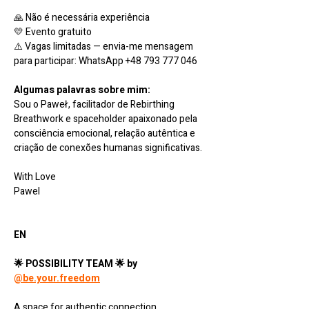
🙏 Não é necessária experiência
💛 Evento gratuito
⚠️ Vagas limitadas — envia-me mensagem 
para participar: WhatsApp +48 793 777 046
Algumas palavras sobre mim:
Sou o Paweł, facilitador de Rebirthing 
Breathwork e spaceholder apaixonado pela 
consciência emocional, relação autêntica e 
criação de conexões humanas significativas.
With Love
Pawel
EN
🌟 POSSIBILITY TEAM 🌟 by 
@be.your.freedom
A space for authentic connection, 