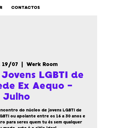
R
CONTACTOS
 19/07
  |  
Werk Room
 Jovens LGBTI de
Rede Ex Aequo -
Julho
ncontro do núcleo de jovens LGBTI de
GBTI ou apoiante entre os 16 a 30 anos e
ro para seres quem tu és sem qualquer