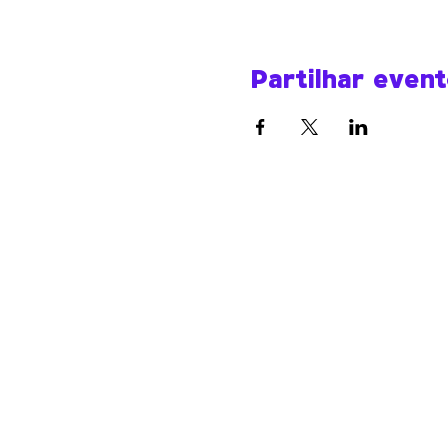
Partilhar even
Werk Room
werkroomfaro@gmail.com
R. do Compromisso 72
8000-343 Faro