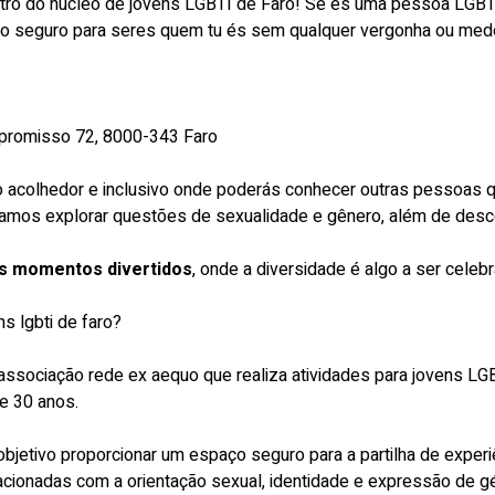
ro do núcleo de jovens LGBTI de Faro! Se és uma pessoa LGBTI
 seguro para seres quem tu és sem qualquer vergonha ou medo, 
romisso 72, 8000-343 Faro
 acolhedor e inclusivo onde poderás conhecer outras pessoas qu
amos explorar questões de sexualidade e gênero, além de desco
os momentos divertidos
, onde a diversidade é algo a ser celeb
s lgbti de faro?
ssociação rede ex aequo que realiza atividades para jovens LG
e 30 anos.
bjetivo proporcionar um espaço seguro para a partilha de experi
cionadas com a orientação sexual, identidade e expressão de g