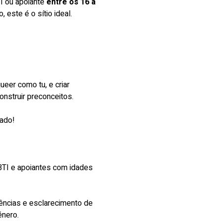
 ou apoiante 
entre os 16 a 
este é o sítio ideal.
eer como tu, e criar 
nstruir preconceitos.
rado!
BTI e apoiantes com idades 
ências e esclarecimento de 
énero.