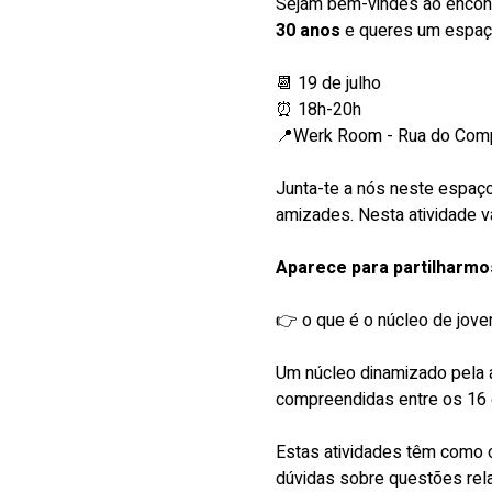
Sejam bem-vindes ao encont
30 anos
 e queres um espaço
📆 19 de julho
⏰ 18h-20h
📍Werk Room - Rua do Comp
Junta-te a nós neste espaço
amizades. Nesta atividade v
Aparece para partilharm
👉 o que é o núcleo de joven
Um núcleo dinamizado pela a
compreendidas entre os 16 
Estas atividades têm como o
dúvidas sobre questões rela