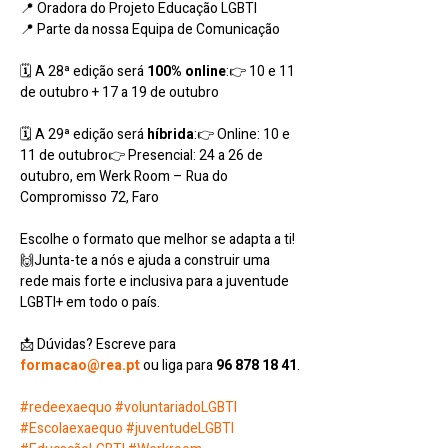
📍 Oradora do Projeto Educação LGBTI
📍 Parte da nossa Equipa de Comunicação
🗓 A 28ª edição será 
100% online
:👉 10 e 11 
de outubro + 17 a 19 de outubro
🗓 A 29ª edição será 
híbrida
:👉 Online: 10 e 
11 de outubro👉 Presencial: 24 a 26 de 
outubro, em Werk Room – Rua do 
Compromisso 72, Faro
Escolhe o formato que melhor se adapta a ti! 
🙌Junta-te a nós e ajuda a construir uma 
rede mais forte e inclusiva para a juventude 
LGBTI+ em todo o país.
📩 Dúvidas? Escreve para 
formacao@rea.pt
 ou liga para 
96 878 18 41
.
#redeexaequo
#voluntariadoLGBTI
#Escolaexaequo
#juventudeLGBTI