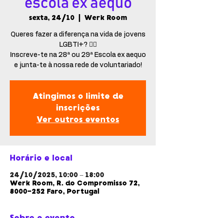
escola ex aequo
sexta, 24/10
  |  
Werk Room
Queres fazer a diferença na vida de jovens
LGBTI+? 🏳️‍🌈
Inscreve-te na 28ª ou 29ª Escola ex aequo
e junta-te à nossa rede de voluntariado!
Atingimos o limite de
inscrições
Ver outros eventos
Horário e local
24/10/2025, 10:00 – 18:00
Werk Room, R. do Compromisso 72,
8000-252 Faro, Portugal
Sobre o evento