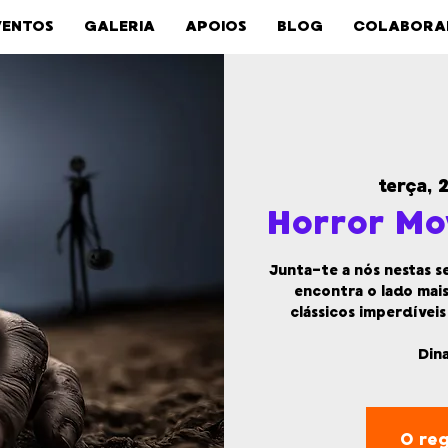
VENTOS
GALERIA
APOIOS
BLOG
COLABORA
terça, 
Horror Mo
Junta-te a nós nestas s
encontra o lado mais
clássicos imperdívei
Din
O reg