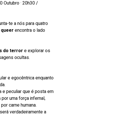
30 Outubro · 20h30 / 
unta-te a nós para quatro 
 queer
 encontra o lado 
s do terror
 e explorar os 
agens ocultas.
lar e egocêntrica enquanto 
da.
e peculiar que é posta em 
por uma força infernal, 
 por carne humana.
 será verdadeiramente a 