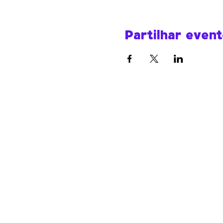
Partilhar even
Werk Room
werkroomfaro@gmail.com
R. do Compromisso 72
8000-343 Faro