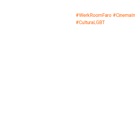
#WerkRoomFaro
#CinemaI
#CulturaLGBT