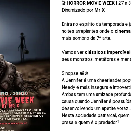
🎬 
HORROR MOVIE WEEK
 | 27 a 
Dinamizado por 
Mr X
Entra no espírito da temporada e j
noites arrepiantes onde o 
cinema
mais sombrio da 7ª arte.
Vamos ver 
clássicos imperdívei
seus monstros, metáforas e mens
Sinopse 📽️🍿
A Jennifer é uma cheerleader popu
Needy é mais insegura e introverti
Ambas tem uma amizade profunda 
causa quando Jennifer é possuída 
desenvolvendo um apetite voraz...
Nesta sociedade patriarcal, quem
presa e quem é o predador?