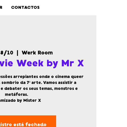
R
CONTACTOS
28/10
  |  
Werk Room
vie Week by Mr X
essões arrepiantes onde o cinema queer
 sombrio da 7ª arte. Vamos assistir a
s e debater os seus temas, monstros e
metáforas.
amizado by Mister X
istro está fechado