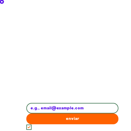
to
Subscreve a newsletter e fica a par de 
tudo
Email
*
enviar
concordo com os 
Termos e Condições
*