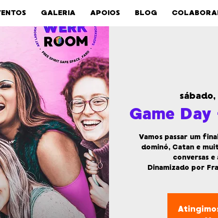
VENTOS
GALERIA
APOIOS
BLOG
COLABORA
sábado,
Game Day 
Vamos passar um final
dominó, Catan e mui
conversas e 
Dinamizado por Fr
Atingimos