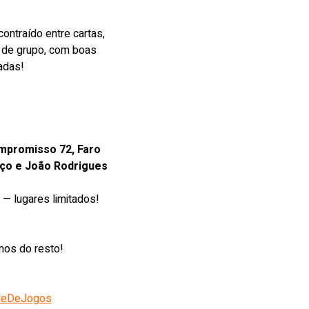
ntraído entre cartas, 
 de grupo, com boas 
adas!
mpromisso 72, Faro
ço e João Rodrigues
  — lugares limitados!
mos do resto!
deDeJogos