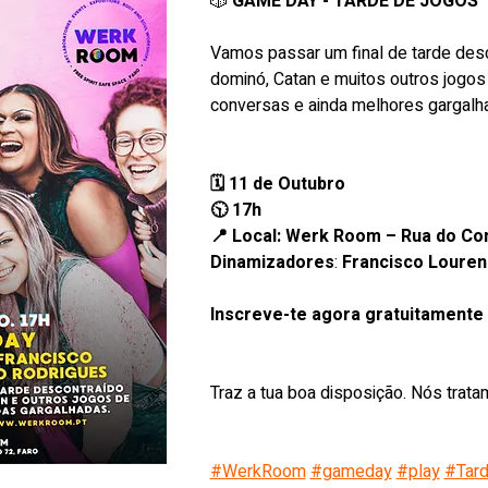
🎲 
GAME DAY - TARDE DE JOGOS
Vamos passar um final de tarde desco
dominó, Catan e muitos outros jogos
conversas e ainda melhores gargalh
🗓 11 de Outubro
🕥 17h
📍 Local: Werk Room – Rua do Co
Dinamizadores
: 
Francisco Louren
Inscreve-te agora gratuitamente
Traz a tua boa disposição. Nós trata
#WerkRoom
#gameday
#play
#Tar