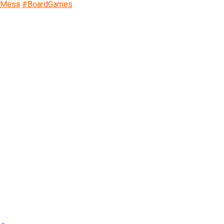
eMesa
#BoardGames