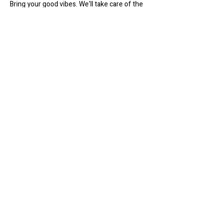
Bring your good vibes. We'll take care of the 
rest!
#WerkRoom
#gameday
#play
#TardeDeJogo
s
#JogosDeGrupo
#JogosDeMesa
#BoardGa
mes
Partilhar evento
Werk Room
werkroomfaro@gmail.com
R. do Compromisso 72