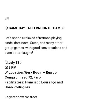
EN
🎲
 GAME DAY - AFTERNOON OF GAMES
Let's spend a relaxed afternoon playing 
cards, dominoes, Catan, and many other 
group games, with good conversations and 
even better laughs!
🗓 July 18th
🕥 3 PM
📍 Location: Werk Room – Rua do 
Compromisso 72, Faro
Facilitators: Francisco Lourenço and 
João Rodrigues
Register now for free!