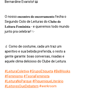
Bernardine Evaristo! 📖
O nosso 𝐞𝐧𝐜𝐨𝐧𝐭𝐫𝐨 𝐝𝐞 𝐞𝐧𝐜𝐞𝐫𝐫𝐚𝐦𝐞𝐧𝐭𝐨 fecha o 
Segundo Ciclo de Leituras do 𝐂𝐥𝐮𝐛𝐞 𝐝𝐞 
𝐋𝐞𝐢𝐭𝐮𝐫𝐚 𝐅𝐞𝐦𝐢𝐧𝐢𝐬𝐭𝐚 - e queremos todo mundo 
junto pra celebrar! ✨
🧃 Como de costume, cada um traz um 
aperitivo e sua bebida preferida, o resto a 
gente garante: boas conversas, risadas e 
aquele clima delicioso do Clube de Leitura.
#LeituraColetiva
#GrupoEtiqueta
#BellHooks
#Feminismo
#TeoriaFeminista
#LeituraNoParque
#PiqueniqueLiterário
#LeitoresQueDebatem
#werkroom