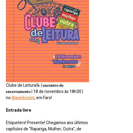
Clube de Leitura📝 | 𝐞𝐧𝐜𝐨𝐧𝐭𝐫𝐨 𝐝𝐞 
𝐞𝐧𝐜𝐞𝐫𝐫𝐚𝐦𝐞𝐧𝐭𝐨 | 18 de novembro às 18h30 | 
no 
@werkroom
, em Faro!
Entrada livre
Etiqueters! Presente! Chegamos aos últimos 
capítulos de “Rapariga, Mulher, Outra”, de 