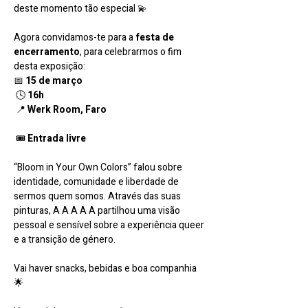
deste momento tão especial 💫
Agora convidamos-te para a 
festa de 
encerramento
, para celebrarmos o fim 
desta exposição:
📅 
15 de março
 🕓 
16h
 📍 
Werk Room, Faro
 🎟 
Entrada livre
“Bloom in Your Own Colors” falou sobre 
identidade, comunidade e liberdade de 
sermos quem somos. Através das suas 
pinturas, A A A A A partilhou uma visão 
pessoal e sensível sobre a experiência queer 
e a transição de género.
Vai haver snacks, bebidas e boa companhia 
🌟