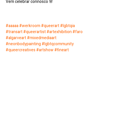
Vem celebrar connosco 🌸
#aaaaa
#werkroom
#queerart
#lgbtqia
#transart
#queerartist
#artexhibition
#faro
#algarveart
#mixedmediaart
#neonbodypainting
#lgbtqcommunity
#queercreatives
#artshow
#fineart
#supportqueerartists
Partilhar evento
Werk Room