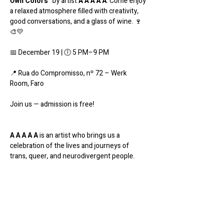
Own Colors”
 by artist 
A A A A A
. Come enjoy 
a relaxed atmosphere filled with creativity, 
good conversations, and a glass of wine. 🍷
🎨💛
📅 December 19 | 🕕 5 PM–9 PM
📍 Rua do Compromisso, nº 72 – Werk 
Room, Faro
Join us — admission is free!
A A A A A
 is an artist who brings us a 
celebration of the lives and journeys of 
trans, queer, and neurodivergent people.