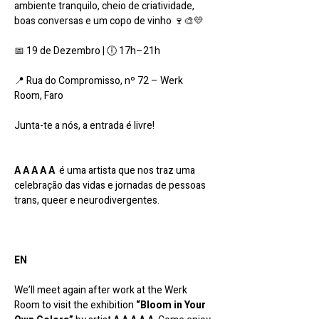
ambiente tranquilo, cheio de criatividade, 
boas conversas e um copo de vinho 🍷🎨💛
📅 19 de Dezembro | 🕕 17h–21h
📍 Rua do Compromisso, nº 72 – Werk 
Room, Faro
Junta-te a nós, a entrada é livre!
A A A A A
  é uma artista que nos traz uma 
celebração das vidas e jornadas de pessoas 
trans, queer e neurodivergentes.
EN
We’ll meet again after work at the Werk 
Room to visit the exhibition 
“Bloom in Your 