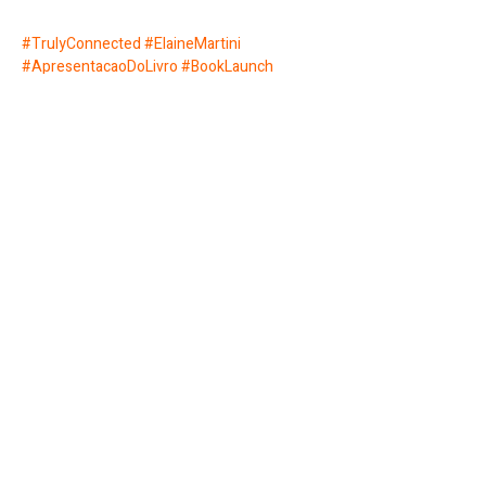
#TrulyConnected
#ElaineMartini
#ApresentacaoDoLivro
#BookLaunch
#WerkRoom
#Faro
#LOFT
#ConexaoAutentica
#DesenvolvimentoPessoal
#BemEstar
#Autoconhecimento
#EventoCultural
#LançamentoDeLivro
#EntradaGratuita
#LivroTrulyConnected
#TrulyConnectedBook
#BookEventPortugal
Partilhar evento
Werk Room