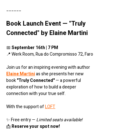
______
Book Launch Event — "Truly 
Connected" by Elaine Martini
📅 
September 16th | 7 PM
📍 Werk Room, Rua do Compromisso 72, Faro
Join us for an inspiring evening with author 
Elaine Martini
 as she presents her new 
book 
"Truly Connected"
 — a powerful 
exploration of how to build a deeper 
connection with your true self.
With the support of 
LOFT
✨ Free entry — 
Limited seats available!
📩 
Reserve your spot now!