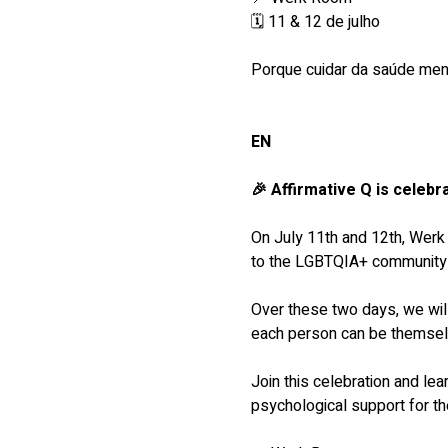
🗓️ 11 & 12 de julho
Porque cuidar da saúde men
EN
🎉 Affirmative Q is celebra
On July 11th and 12th, Werk 
to the LGBTQIA+ community i
Over these two days, we will
each person can be themselv
Join this celebration and le
psychological support for 