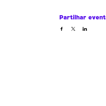
Partilhar even
Werk Room
werkroomfaro@gmail.com
R. do Compromisso 72
8000-343 Faro