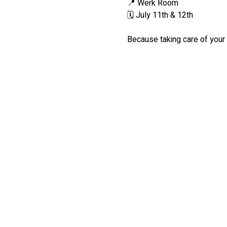
📍 Werk Room
🗓️ July 11th & 12th
Because taking care of your m