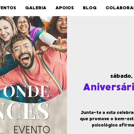
VENTOS
GALERIA
APOIOS
BLOG
COLABORA
sábado,
Aniversár
Junta-te a esta celebr
que promove o bem-esta
psicológico afirm