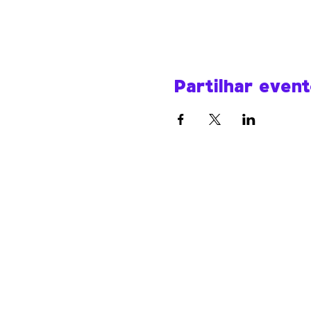
Partilhar even
Werk Room
werkroomfaro@gmail.com