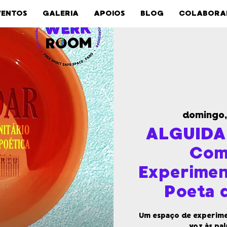
VENTOS
GALERIA
APOIOS
BLOG
COLABORA
domingo,
ALGUIDAR
Com
Experimen
Poeta q
Um espaço de experimen
voz às pal