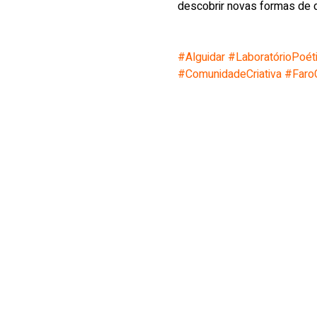
descobrir novas formas de 
#Alguidar
#LaboratórioPoét
#ComunidadeCriativa
#FaroC