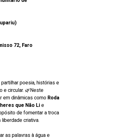
nitário de 
upariu)
isso 72, Faro
artilhar poesia, histórias e 
 e circular. 🌿Neste 
ar em dinâmicas como 
Roda 
heres que Não Li
 e 
opósito de fomentar a troca 
liberdade criativa.
tar as palavras à água e 