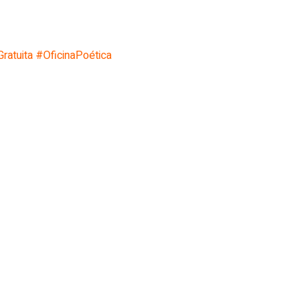
ratuita
#OficinaPoética