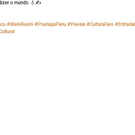
dizer o mundo. 💧✍️
ico
#WerkRoom
#PoetaquPariu
#Poesia
#CulturaFaro
#EntradaG
ultural