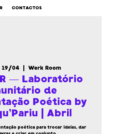
R
CONTACTOS
 19/04
  |  
Werk Room
 — Laboratório
unitário de
tação Poética by
u’Pariu | Abril
tação poética para trocar ideias, dar
avras e criar em conjunto.