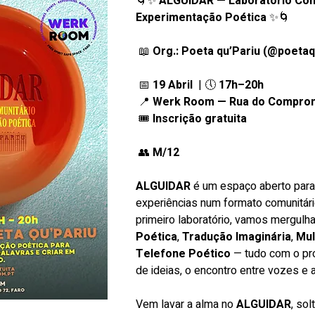
🌀✨ 
ALGUIDAR — Laboratório Comu
Experimentação Poética
 ✨🌀
 📖 
Org.: Poeta qu’Pariu (@poetaq
 📅 
19 Abril  
| 🕔 
17h–20h
 📍 
Werk Room — Rua do Comprom
 🎟 
Inscrição gratuita 
 👥 
M/12
ALGUIDAR
 é um espaço aberto para p
experiências num formato comunitário
primeiro laboratório, vamos mergulh
Poética
, 
Tradução Imaginária
, 
Mul
Telefone Poético
 — tudo com o pr
de ideias, o encontro entre vozes e a 
Vem lavar a alma no 
ALGUIDAR
, sol